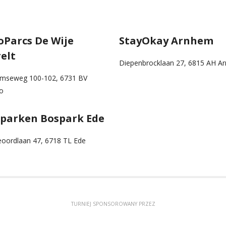
oParcs De Wije
StayOkay Arnhem
elt
Diepenbrocklaan 27, 6815 AH A
mseweg 100-102, 6731 BV
lo
parken Bospark Ede
oordlaan 47, 6718 TL Ede
TURNIEJ SPONSOROWANY PRZEZ