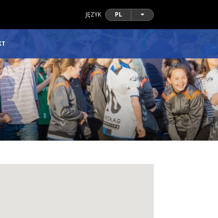
JĘZYK
PL
KT