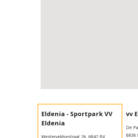
Eldenia - Sportpark VV
vv 
Eldenia
De Pa
6836
Westerveldsestraat 26, 6842 BV