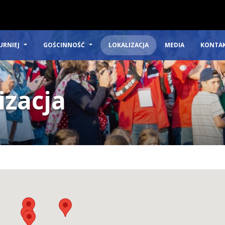
URNIEJ
GOŚCINNOŚĆ
LOKALIZACJA
MEDIA
KONTA
izacja