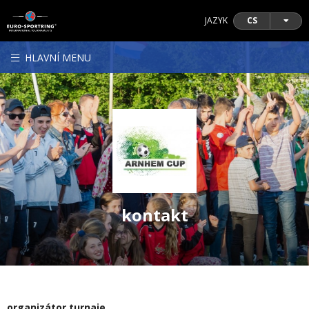
JAZYK
CS
HLAVNÍ MENU
kontakt
organizátor turnaje