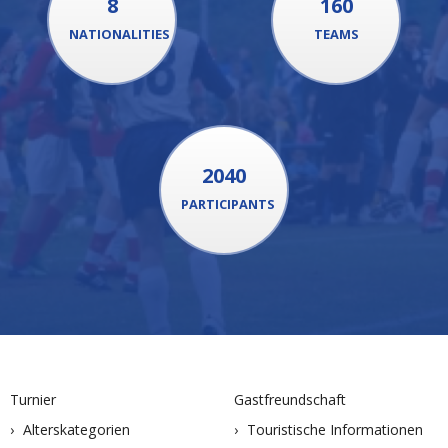
8
160
NATIONALITIES
TEAMS
2040
PARTICIPANTS
Turnier
Gastfreundschaft
Alterskategorien
Touristische Informationen