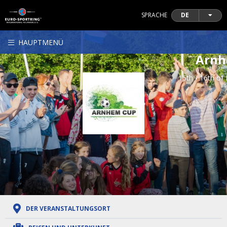
SPRACHE
DE
HAUPTMENÜ
Arnh
15th - 16th o
DER VERANSTALTUNGSORT